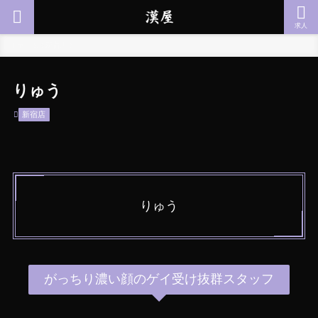
求人
ホーム
新宿店
りゅう
新宿店
りゅう
がっちり濃い顔のゲイ受け抜群スタッフ